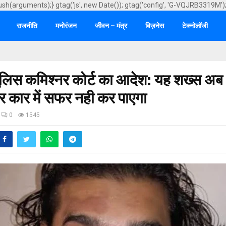
ush(arguments);} gtag('js', new Date()); gtag('config', 'G-VQJRB3319M')
राजनीति
मनोरंजन
जीवन – मंत्र
बिज़नेस
टेक्नोलॉजी
पुलिस कमिश्नर कोर्ट का आदेश: यह शख्स अ
 कार में सफर नही कर पाएगा
0
1545