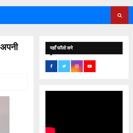
;
ब अपनी
यहाँ फॉलो करे