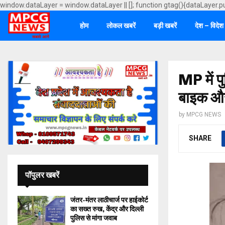
window.dataLayer = window.dataLayer || []; function gtag(){dataLayer.p
होम
लोकल खबरें
बड़ी खबरें
देश – विदेश
MP में 
बाइक और
by
MPCG NEWS
SHARE
पॉपुलर खबरें
जंतर-मंतर लाठीचार्ज पर हाईकोर्ट
का सख्त रुख, केंद्र और दिल्ली
पुलिस से मांगा जवाब