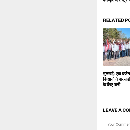
पकड़ने में राष्ट्
RELATED P
मुलताई: एक दर्जन
किसानो ने पारसडोह 
के लिए पानी
LEAVE A C