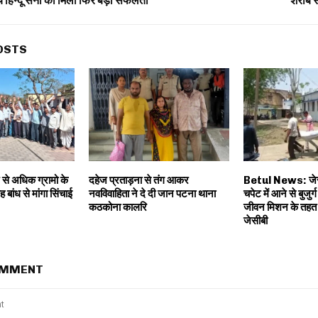
रीय हिन्दू सेना को मिली फिर बड़ी सफलता
शराब स
OSTS
 से अधिक ग्रामो के
दहेज प्रताड़ना से तंग आकर
Betul News: जेस
बांध से मांगा सिंचाई
नवविवाहिता ने दे दी जान पटना थाना
चपेट में आने से बुजुर
कठकोना कालरि
जीवन मिशन के तहत 
जेसीबी
OMMENT