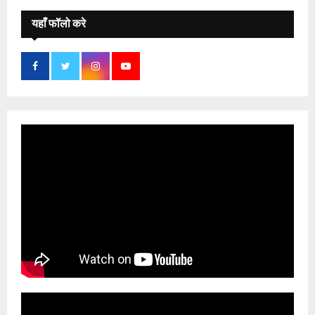
यहाँ फॉलो करे