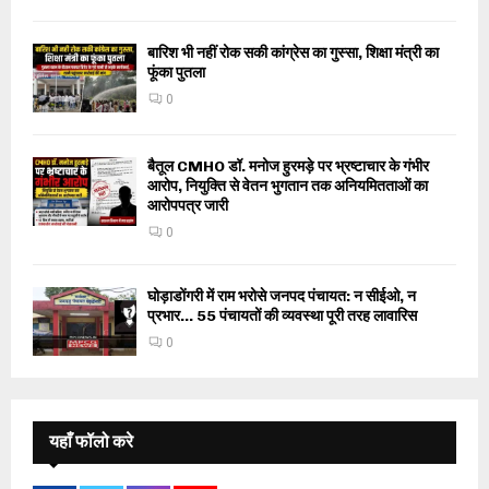
बारिश भी नहीं रोक सकी कांग्रेस का गुस्सा, शिक्षा मंत्री का
फूंका पुतला
0
बैतूल CMHO डॉ. मनोज हुरमड़े पर भ्रष्टाचार के गंभीर
आरोप, नियुक्ति से वेतन भुगतान तक अनियमितताओं का
आरोपपत्र जारी
0
घोड़ाडोंगरी में राम भरोसे जनपद पंचायत: न सीईओ, न
प्रभार… 55 पंचायतों की व्यवस्था पूरी तरह लावारिस
0
यहाँ फॉलो करे