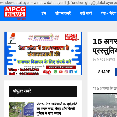
window.dataLayer = window.dataLayer || []; function gtag(){dataLayer.p
होम
लोकल खबरें
बड़ी खबरें
देश – विदेश
15 अगस्त 
प्रस्तुति
by
MPCG NEWS
SHARE
*15 अगस्त के उपलक्
पॉपुलर खबरें
जंतर-मंतर लाठीचार्ज पर हाईकोर्ट
का सख्त रुख, केंद्र और दिल्ली
पुलिस से मांगा जवाब