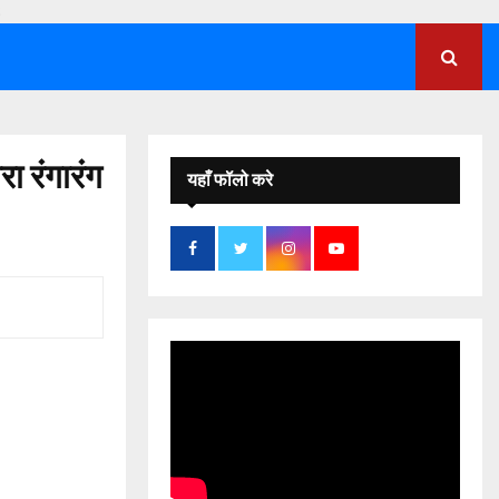
;
रा रंगारंग
यहाँ फॉलो करे