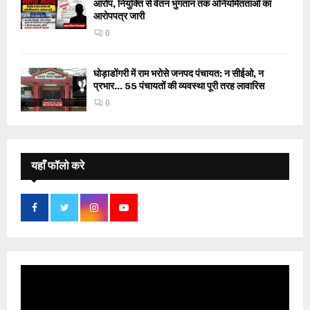
आरोप, नियुक्ति से वेतन भुगतान तक अनियमितताओं का
आरोपपत्र जारी
0
घोड़ाडोंगरी में राम भरोसे जनपद पंचायत: न सीईओ, न
प्रभार… 55 पंचायतों की व्यवस्था पूरी तरह लावारिस
0
यहाँ फॉलो करे