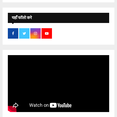
यहाँ फॉलो करे