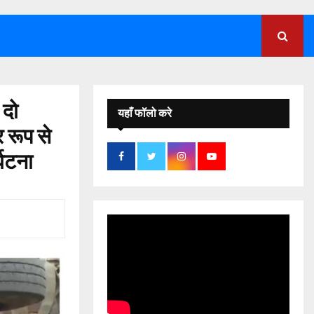
;
 दो
यहाँ फॉलो करे
 रूप से
्घटना