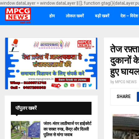
window.dataLayer = window.dataLayer || []; function gtag(){dataLayer.p
होम
लोकल खबरें
बड़ी खबरें
देश – विदेश
तेज रफ़
दुकानों 
हुए घायल
by
MPCG NEWS
SHARE
पॉपुलर खबरें
जंतर-मंतर लाठीचार्ज पर हाईकोर्ट
का सख्त रुख, केंद्र और दिल्ली
पुलिस से मांगा जवाब