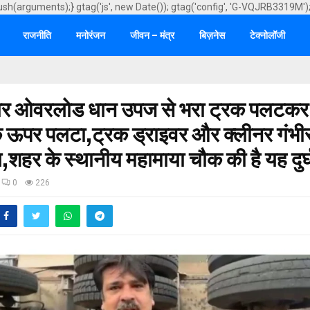
ush(arguments);} gtag('js', new Date()); gtag('config', 'G-VQJRB3319M')
राजनीति
मनोरंजन
जीवन – मंत्र
बिज़नेस
टेक्नोलॉजी
्तार ओवरलोड धान उपज से भरा ट्रक पलटकर
के ऊपर पलटा,ट्रक ड्राइवर और क्लीनर गंभीर
,शहर के स्थानीय महामाया चौक की है यह दुर
0
226