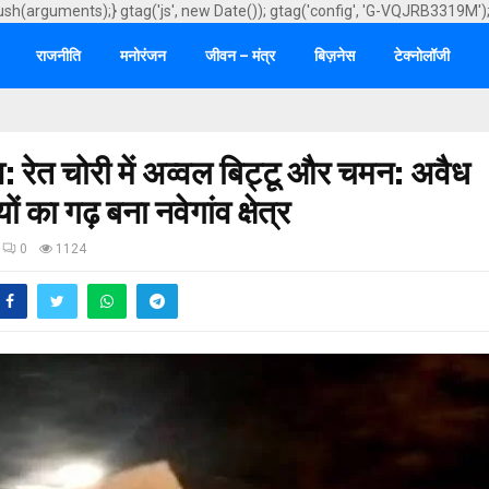
ush(arguments);} gtag('js', new Date()); gtag('config', 'G-VQJRB3319M')
राजनीति
मनोरंजन
जीवन – मंत्र
बिज़नेस
टेक्नोलॉजी
ेव: रेत चोरी में अव्वल बिट्टू और चमन: अवैध
ं का गढ़ बना नवेगांव क्षेत्र
0
1124