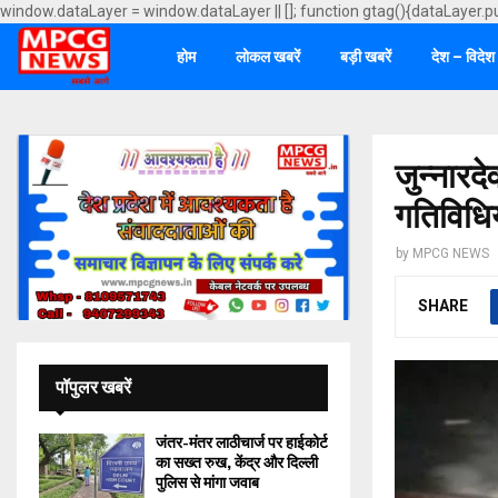
window.dataLayer = window.dataLayer || []; function gtag(){dataLayer.p
होम
लोकल खबरें
बड़ी खबरें
देश – विदेश
जुन्नारद
गतिविधियो
by
MPCG NEWS
SHARE
पॉपुलर खबरें
जंतर-मंतर लाठीचार्ज पर हाईकोर्ट
का सख्त रुख, केंद्र और दिल्ली
पुलिस से मांगा जवाब