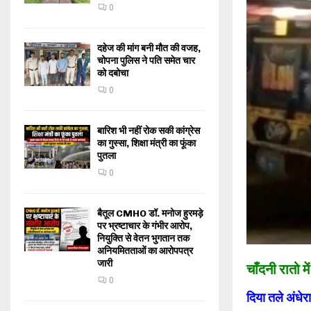
0
दहेज की मांग बनी मौत की वजह,
चोपना पुलिस ने पति समेत चार
को दबोचा
0
बारिश भी नहीं रोक सकी कांग्रेस
का गुस्सा, शिक्षा मंत्री का फूंका
पुतला
0
बैतूल CMHO डॉ. मनोज हुरमड़े
पर भ्रष्टाचार के गंभीर आरोप,
नियुक्ति से वेतन भुगतान तक
अनियमितताओं का आरोपपत्र
जारी
चाँदनी रातो म
0
दिया तले अंधेरा 