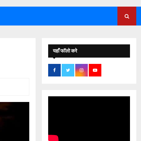
;
यहाँ फॉलो करे