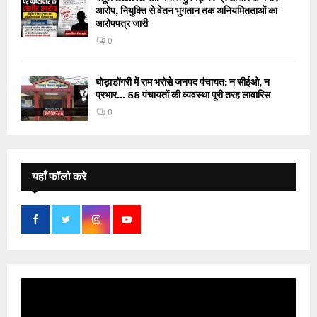
आरोप, नियुक्ति से वेतन भुगतान तक अनियमितताओं का
आरोपपत्र जारी
0
घोड़ाडोंगरी में राम भरोसे जनपद पंचायत: न सीईओ, न
प्रभार… 55 पंचायतों की व्यवस्था पूरी तरह लावारिस
0
यहाँ फॉलो करे