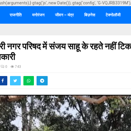
ush(arguments);} gtag('js', new Date()); gtag('config', 'G-VQJRB3319M')
राजनीति
मनोरंजन
जीवन – मंत्र
बिज़नेस
टेक्नोलॉजी
गरी नगर परिषद में संजय साहू के रहते नहीं टि
कारी
0
743