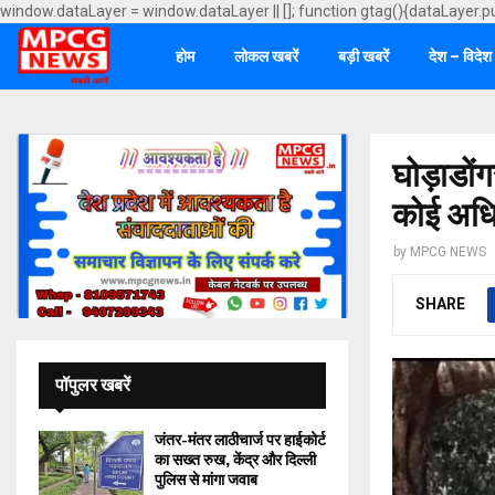
window.dataLayer = window.dataLayer || []; function gtag(){dataLayer.p
होम
लोकल खबरें
बड़ी खबरें
देश – विदेश
घोड़ाडों
कोई अधि
by
MPCG NEWS
SHARE
पॉपुलर खबरें
जंतर-मंतर लाठीचार्ज पर हाईकोर्ट
का सख्त रुख, केंद्र और दिल्ली
पुलिस से मांगा जवाब