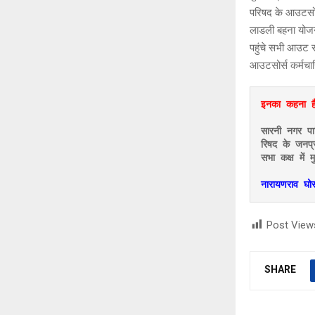
परिषद के आउटसोर्स
लाडली बहना योजना 
पहुंचे सभी आउट स
आउटसोर्स कर्मचा
इनका कहना ह
सारनी नगर पाल
रिषद के जनप्र
सभा कक्ष में 
नारायणराव घोर
Post View
SHARE