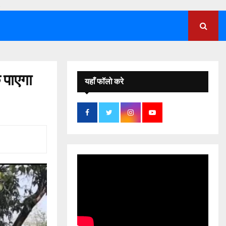
;
क पाएगा
यहाँ फॉलो करे