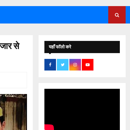
;
ार से
यहाँ फॉलो करे