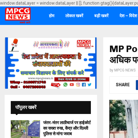
window.dataLayer = window.dataLayer || []; function gtag(){dataLayer.p
होम
लोकल खबरें
बड़ी खबरें
देश – विदेश
MP Pol
अधिक पदो
by
MPCG NEWS
SHARE
पॉपुलर खबरें
जंतर-मंतर लाठीचार्ज पर हाईकोर्ट
का सख्त रुख, केंद्र और दिल्ली
पुलिस से मांगा जवाब