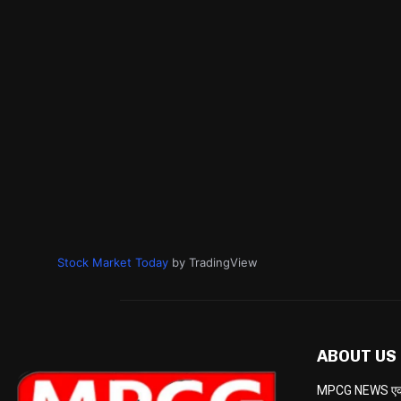
Stock Market Today
by TradingView
ABOUT US
MPCG NEWS एक केब