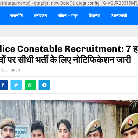
ush(arguments);} gtag('js', new Date()); gtag('config', 'G-VQJRB3319M')
राजनीति
मनोरंजन
जीवन – मंत्र
बिज़नेस
टेक्नोलॉजी
ice Constable Recruitment: 7 हज
ं पर सीधी भर्ती के लिए नोटिफिकेशन जारी
0
731