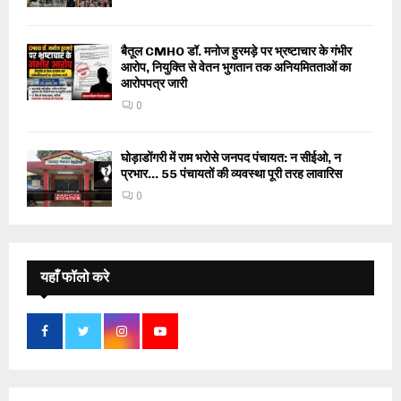
बैतूल CMHO डॉ. मनोज हुरमड़े पर भ्रष्टाचार के गंभीर
आरोप, नियुक्ति से वेतन भुगतान तक अनियमितताओं का
आरोपपत्र जारी
0
घोड़ाडोंगरी में राम भरोसे जनपद पंचायत: न सीईओ, न
प्रभार… 55 पंचायतों की व्यवस्था पूरी तरह लावारिस
0
यहाँ फॉलो करे