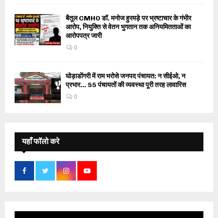
बैतूल CMHO डॉ. मनोज हुरमड़े पर भ्रष्टाचार के गंभीर
आरोप, नियुक्ति से वेतन भुगतान तक अनियमितताओं का
आरोपपत्र जारी
0
घोड़ाडोंगरी में राम भरोसे जनपद पंचायत: न सीईओ, न
प्रभार… 55 पंचायतों की व्यवस्था पूरी तरह लावारिस
0
यहाँ फॉलो करे