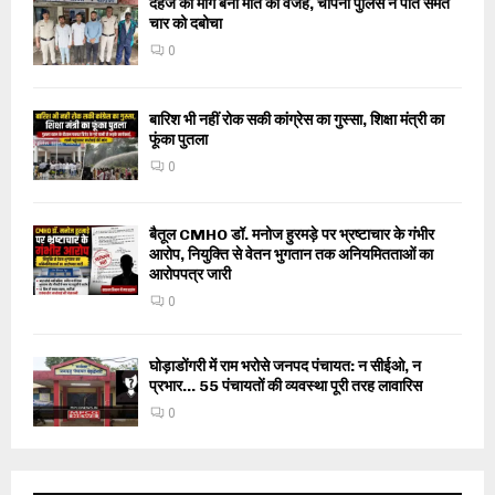
दहेज की मांग बनी मौत की वजह, चोपना पुलिस ने पति समेत
चार को दबोचा
0
बारिश भी नहीं रोक सकी कांग्रेस का गुस्सा, शिक्षा मंत्री का
फूंका पुतला
0
बैतूल CMHO डॉ. मनोज हुरमड़े पर भ्रष्टाचार के गंभीर
आरोप, नियुक्ति से वेतन भुगतान तक अनियमितताओं का
आरोपपत्र जारी
0
घोड़ाडोंगरी में राम भरोसे जनपद पंचायत: न सीईओ, न
प्रभार… 55 पंचायतों की व्यवस्था पूरी तरह लावारिस
0