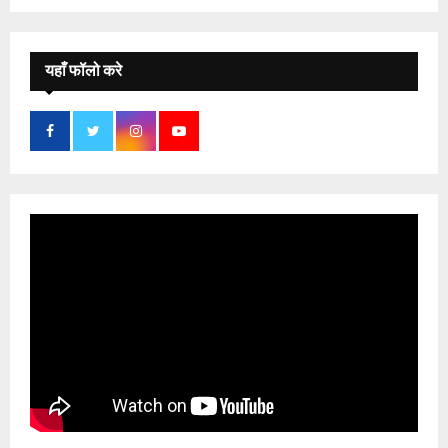
यहाँ फॉलो करे