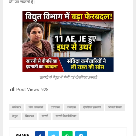
की जा सकती है।
सारणी से बैतूल में भेजी गई दीपशिखा इवनती
Post Views:
928
कलेक्टर
जीत आम्रवंशी
ट्रांसफ़र
तबादला
दीपशिखा इवनाती
बिजली विभाग
बैतूल
शिकायत
सारणी
सारणी बिजली विभाग
SHARE