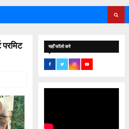
;
्ट परमिट
यहाँ फॉलो करे