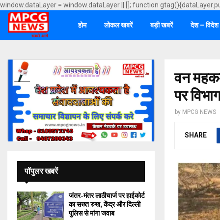
window.dataLayer = window.dataLayer || []; function gtag(){dataLayer.p
होम
लोकल खबरें
बड़ी खबरें
देश – विदेश
वन महकमे
पर विभाग
by
MPCG NEWS
SHARE
पॉपुलर खबरें
जंतर-मंतर लाठीचार्ज पर हाईकोर्ट
का सख्त रुख, केंद्र और दिल्ली
पुलिस से मांगा जवाब