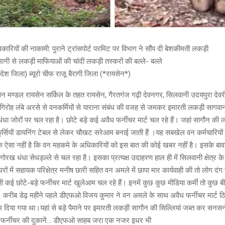
रियों की नाकामी: पुराने ट्रांसपोर्ट परमिट पर विभाग ने सौंप दी बेशकीमती लकड़ी
नी से लकड़ी माफियाओं की चांदी लकड़ी तस्करों की बल्ले- बल्ले
देश जिला) ब्यूरो चीफ राजू बैरागी जिला (*रायसेन*)
न मण्डल रायसेन सर्किल के तहत रायसेन, गैरतगंज गढ़ी देवनगर, सिलवानी उदयपुरा देवरी जैथ
 गिरोह लंबे अरसे से वनकर्मियों से याराना संबंध की वजह से जमकर इमारती लकड़ी सा
धा जोरों पर चल रहा है। छोटे बड़े कई अवैध फर्नीचर मार्ट चल रहे हैं। जहां सागौन की
ुर्सियों डायनिंग टेबल से लेकर चौखट सरेआम बनाई जाती हैं ।यह सबखेल वन कर्मचारियों
ि ऐसा नहीं है कि वन महकमे के अधिकारियों को इस बात की कोई खबर नहीं है। इसके बा
गोरख धंधा सेधड़ल्ले से चल रहा है। इसका प्रत्यक्ष उदाहरण हाल ही में सिलवानी क्षेत्र के शा
घरों में सहायक परिक्षेत्र मनीष छारी सहित वन अमले में छापा मार कार्यवाही की तो लोग 
ी कई छोटे-बड़े फर्नीचर मार्ट खुलेआम चल रहे हैं। इनमें कुछ कुछ मीडिया कर्मी तो कुछ बीज
। करीब डेढ़ महीने पहले डीएफओ विजय कुमार ने वन अमले के साथ अवैध फर्नीचर मार्ट ठिक
ाम दिया गया था।यहां से बड़े पैमाने पर इमारती लकड़ी सागौन की सिल्लियां जब्त कर सनस
ध फर्नीचर की दुकानें… डीएफओ साहब जरा एक नजर इधर भी