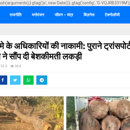
ush(arguments);} gtag('js', new Date()); gtag('config', 'G-VQJRB3319M')
राजनीति
मनोरंजन
जीवन – मंत्र
बिज़नेस
टेक्नोलॉजी
 के अधिकारियों की नाकामी: पुराने ट्रांसपोर
 ने सौंप दी बेशकीमती लकड़ी
0
364