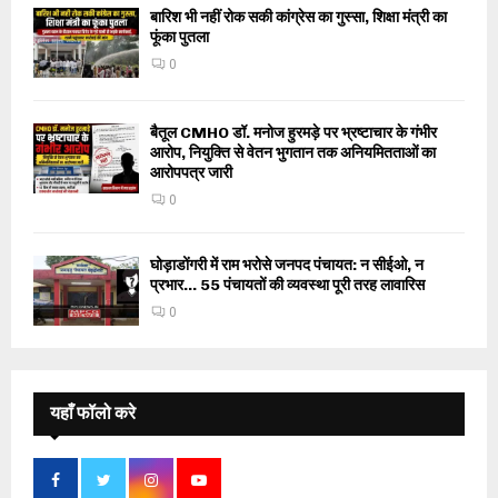
बारिश भी नहीं रोक सकी कांग्रेस का गुस्सा, शिक्षा मंत्री का
फूंका पुतला
0
बैतूल CMHO डॉ. मनोज हुरमड़े पर भ्रष्टाचार के गंभीर
आरोप, नियुक्ति से वेतन भुगतान तक अनियमितताओं का
आरोपपत्र जारी
0
घोड़ाडोंगरी में राम भरोसे जनपद पंचायत: न सीईओ, न
प्रभार… 55 पंचायतों की व्यवस्था पूरी तरह लावारिस
0
यहाँ फॉलो करे