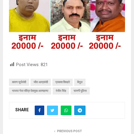
Post Views:
821
कारण सूर्यवंशी
जीत आम्रवंशी
प्रकाश शिवहरे
बैतूल
भाजपा नेता रविंद्र देशमुख आत्महत्या
रंजीत सिंह
सारणी पुलिस
SHARE
PREVIOUS POST