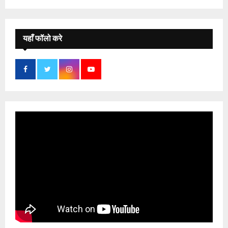
यहाँ फॉलो करे