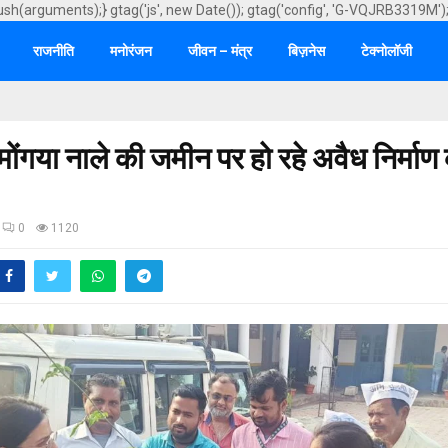
ush(arguments);} gtag('js', new Date()); gtag('config', 'G-VQJRB3319M')
राजनीति
मनोरंजन
जीवन – मंत्र
बिज़नेस
टेक्नोलॉजी
मोंगया नाले की जमीन पर हो रहे अवैध निर्माण
0
1120