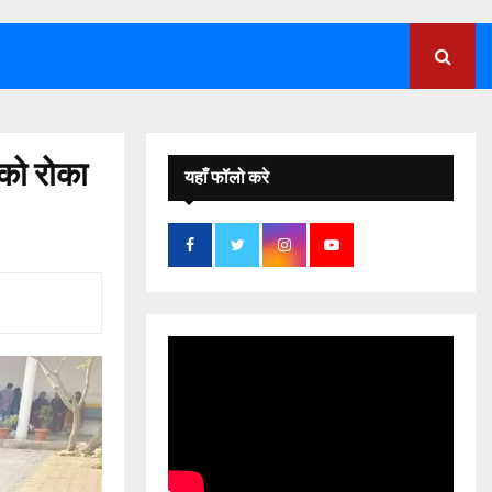
;
 को रोका
यहाँ फॉलो करे