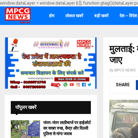
window.dataLayer = window.dataLayer || []; function gtag(){dataLayer.p
होम
लोकल खबरें
बड़ी खबरें
देश – विदेश
मुलताई: 
जाए
by
MPCG NEWS
SHARE
पॉपुलर खबरें
जंतर-मंतर लाठीचार्ज पर हाईकोर्ट
का सख्त रुख, केंद्र और दिल्ली
पुलिस से मांगा जवाब