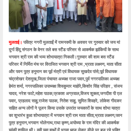
मुलताई।
पवित्र नगरी मुलताईं में रामनवमी के अवसर पर गुरुवार को जय मां
दुर्गा हिंदू संगठन के वेनर तले बस स्टैंड परिसर से आकर्षक झांकियों के साथ
भगवान श्री राम की भव्य शोभायात्रा निकली।गुरुवार की शाम बस स्टैंड
परिसर में निर्मित मंच पर विराजित भगवान श्री राम ,भ्राता लक्ष्मण, माता सीता
और पवन पुत्र हनुमान का पूर्व मंत्री एवं विधायक सुखदेव पांसे,पूर्व विधायक
चंद्रशेखर देशमुख,जिला पंचायत अध्यक्ष राजा पवार,पुर्व नगरपालिका अध्यक्ष
हेमंत शर्मा, नगरपालिका उपाध्यक्ष शिवकुमार माहोरे,किशोर सिंह परिहार , संजय
यादव, नरेश फाटे,महेश पाठक,प्रकाश अग्रवाल,विजय शुक्ला,जगदीश पी एल
पवार, प्रहलाद साहू,राजेश पाठक, नितेश साहू, सुमित शिवहरे, लोकेश गीदकर
सहित अन्य लोगों ने पूजन किया उसके उपरांत जयकारों के साथ शोभा यात्रा
का शुभारंभ हुआ शोभायात्रा में भगवान श्री राम माता सीता,भ्राता लक्ष्मण,पवन
पुत्र हनुमान,भगवान भोलेनाथ,राधा कृष्ण,अयोध्या के राम मंदिर की आकर्षक
झांकी शामिल थी। वही युवा हाथों में भगवा ध्वज लेकर डीजे पर बज रहे भक्ति