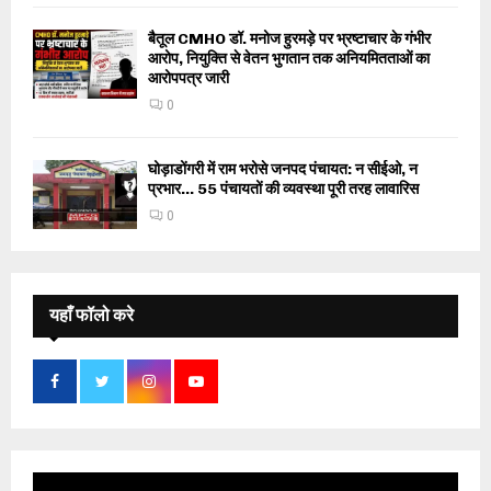
बैतूल CMHO डॉ. मनोज हुरमड़े पर भ्रष्टाचार के गंभीर
आरोप, नियुक्ति से वेतन भुगतान तक अनियमितताओं का
आरोपपत्र जारी
0
घोड़ाडोंगरी में राम भरोसे जनपद पंचायत: न सीईओ, न
प्रभार… 55 पंचायतों की व्यवस्था पूरी तरह लावारिस
0
यहाँ फॉलो करे