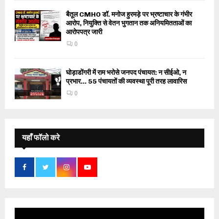
बैतूल CMHO डॉ. मनोज हुरमड़े पर भ्रष्टाचार के गंभीर
आरोप, नियुक्ति से वेतन भुगतान तक अनियमितताओं का
आरोपपत्र जारी
0
घोड़ाडोंगरी में राम भरोसे जनपद पंचायत: न सीईओ, न
प्रभार… 55 पंचायतों की व्यवस्था पूरी तरह लावारिस
0
यहाँ फॉलो करे