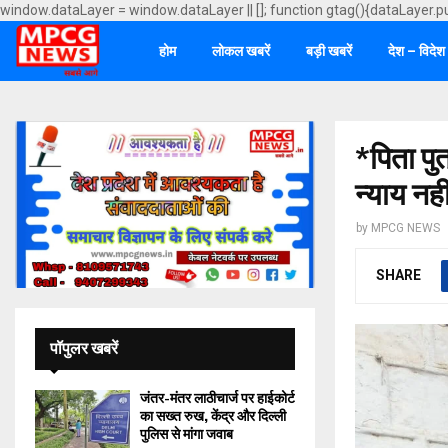
window.dataLayer = window.dataLayer || []; function gtag(){dataLayer.p
होम
लोकल खबरें
बड़ी खबरें
देश – विदेश
*पिता पु
न्याय नह
by
MPCG NEWS
SHARE
पॉपुलर खबरें
जंतर-मंतर लाठीचार्ज पर हाईकोर्ट
का सख्त रुख, केंद्र और दिल्ली
पुलिस से मांगा जवाब