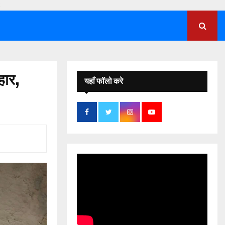
;
हार,
यहाँ फॉलो करे