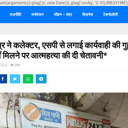
ush(arguments);} gtag('js', new Date()); gtag('config', 'G-VQJRB3319M')
राजनीति
मनोरंजन
जीवन – मंत्र
बिज़नेस
टेक्नोलॉजी
त्र ने कलेक्टर, एसपी से लगाई कार्यवाही की गु
ीं मिलने पर आत्महत्या की दी चेतावनी*
0
386