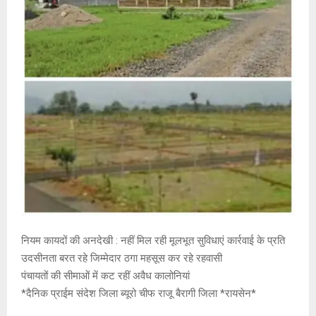
नियम कायदों की अनदेखी : नहीं मिल रही मूलभूत सुविधाएं कार्रवाई के प्रति
उदसीनता बरत रहे जिम्मेदार ठगा महसूस कर रहे रहवासी
पंचायतों की सीमाओं में कट रहीं अवैध कालोनियां
*दैनिक प्राईम संदेश जिला ब्यूरो चीफ राजू बैरागी जिला *रायसेन*