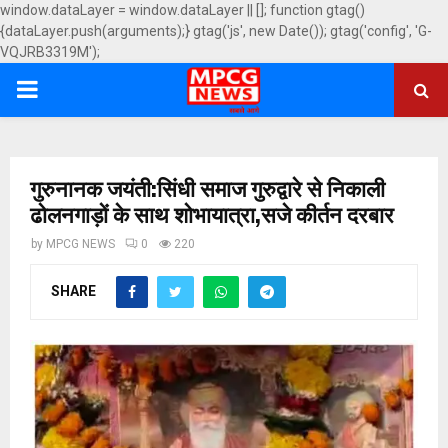
window.dataLayer = window.dataLayer || []; function gtag()
{dataLayer.push(arguments);} gtag('js', new Date()); gtag('config', 'G-
VQJRB3319M');
PRIMARY
MENU
गुरुनानक जयंती:सिंधी समाज गुरुद्वारे से निकाली
ढोलनगाड़ों के साथ शोभायात्रा,सजे कीर्तन दरबार
by
MPCG NEWS
0
220
SHARE