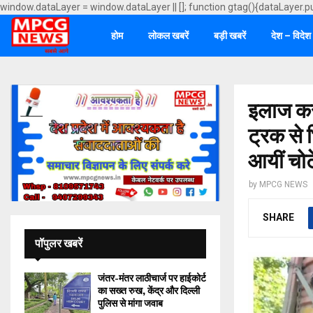
window.dataLayer = window.dataLayer || []; function gtag(){dataLayer.p
होम
लोकल खबरें
बड़ी खबरें
देश – विदेश
इलाज करन
ट्रक से 
आयीं चोटे
by
MPCG NEWS
SHARE
पॉपुलर खबरें
जंतर-मंतर लाठीचार्ज पर हाईकोर्ट
का सख्त रुख, केंद्र और दिल्ली
पुलिस से मांगा जवाब