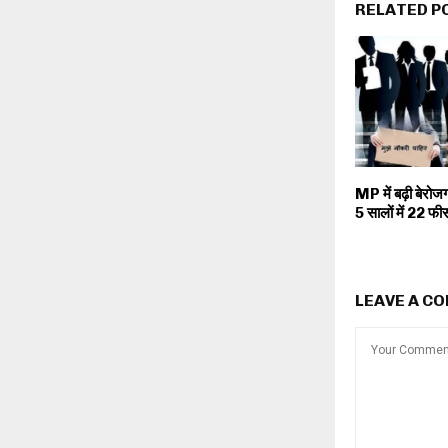
RELATED P
MP में बढ़ी बेरोजग
5 सालों में 22 फीस
LEAVE A C