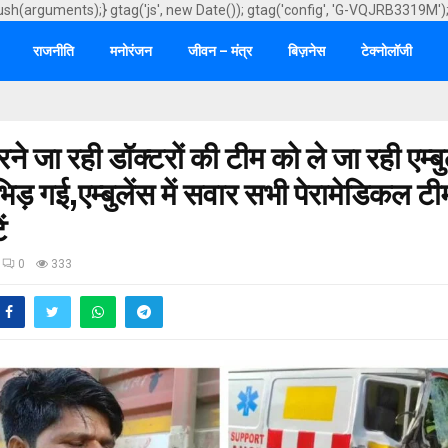
ush(arguments);} gtag('js', new Date()); gtag('config', 'G-VQJRB3319M')
राजनीति
मनोरंजन
जीवन – मंत्र
बिज़नेस
टेक्नोलॉजी
े जा रही डॉक्टरों की टीम को ले जा रही एम्बु
भिड़ गई,एम्बुलेंस में सवार सभी पेरामेडिकल ट
ं
0
333