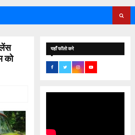
;
लेंस
यहाँ फॉलो करे
ीम को