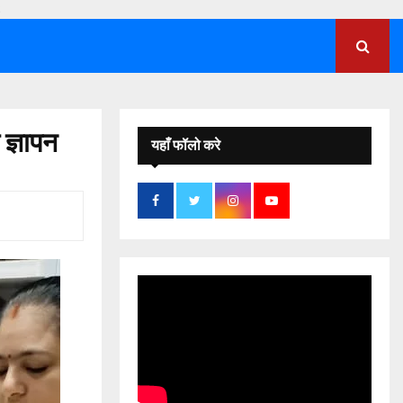
;
ज्ञापन
यहाँ फॉलो करे