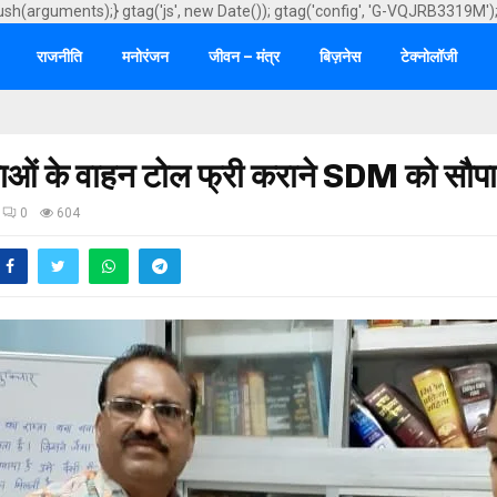
ush(arguments);} gtag('js', new Date()); gtag('config', 'G-VQJRB3319M')
राजनीति
मनोरंजन
जीवन – मंत्र
बिज़नेस
टेक्नोलॉजी
ाओं के वाहन टोल फ्री कराने SDM को सौपा 
0
604