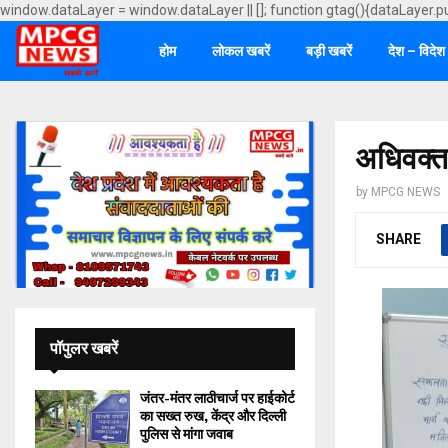
window.dataLayer = window.dataLayer || []; function gtag(){dataLayer.p
होम
लोकल खबरें
बड़ी खबरें
देश – विदेश
अधिवक्त
by
MPCG NEWS
SHARE
पॉपुलर खबरें
जंतर-मंतर लाठीचार्ज पर हाईकोर्ट
का सख्त रुख, केंद्र और दिल्ली
पुलिस से मांगा जवाब