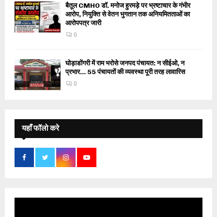
बैतूल CMHO डॉ. मनोज हुरमड़े पर भ्रष्टाचार के गंभीर
आरोप, नियुक्ति से वेतन भुगतान तक अनियमितताओं का
आरोपपत्र जारी
0
घोड़ाडोंगरी में राम भरोसे जनपद पंचायत: न सीईओ, न
प्रभार… 55 पंचायतों की व्यवस्था पूरी तरह लावारिस
0
यहाँ फॉलो करे