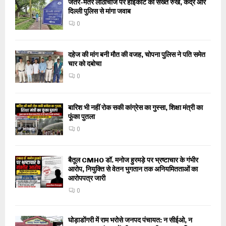
जंतर-मंतर लाठीचार्ज पर हाईकोर्ट का सख्त रुख, केंद्र और
दिल्ली पुलिस से मांगा जवाब
0
दहेज की मांग बनी मौत की वजह, चोपना पुलिस ने पति समेत
चार को दबोचा
0
बारिश भी नहीं रोक सकी कांग्रेस का गुस्सा, शिक्षा मंत्री का
फूंका पुतला
0
बैतूल CMHO डॉ. मनोज हुरमड़े पर भ्रष्टाचार के गंभीर
आरोप, नियुक्ति से वेतन भुगतान तक अनियमितताओं का
आरोपपत्र जारी
0
घोड़ाडोंगरी में राम भरोसे जनपद पंचायत: न सीईओ, न