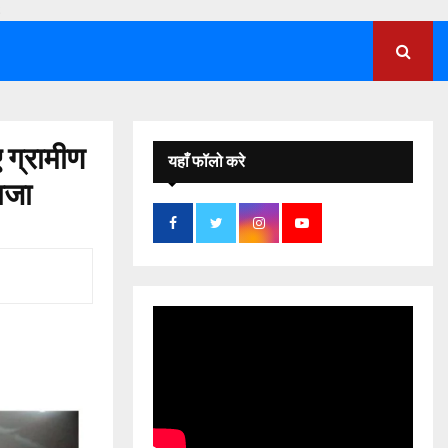
;
ए ग्रामीण
यहाँ फॉलो करे
ाजा