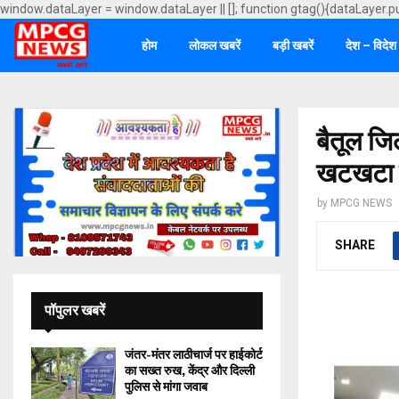
window.dataLayer = window.dataLayer || []; function gtag(){dataLayer.p
होम
लोकल खबरें
बड़ी खबरें
देश – विदेश
बैतूल जिल
खटखटा र
by
MPCG NEWS
SHARE
पॉपुलर खबरें
जंतर-मंतर लाठीचार्ज पर हाईकोर्ट
का सख्त रुख, केंद्र और दिल्ली
पुलिस से मांगा जवाब