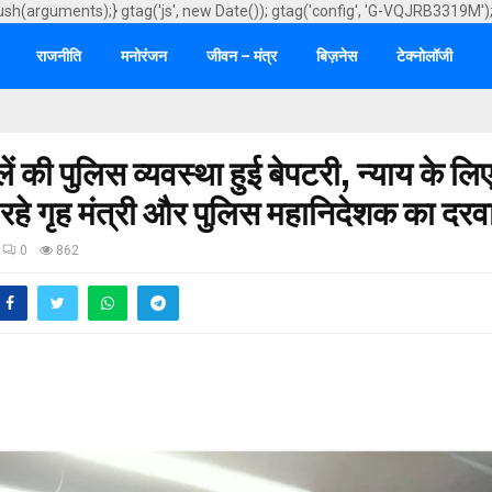
ush(arguments);} gtag('js', new Date()); gtag('config', 'G-VQJRB3319M')
राजनीति
मनोरंजन
जीवन – मंत्र
बिज़नेस
टेक्नोलॉजी
ें की पुलिस व्यवस्था हुई बेपटरी, न्याय के लि
हे गृह मंत्री और पुलिस महानिदेशक का दरव
0
862