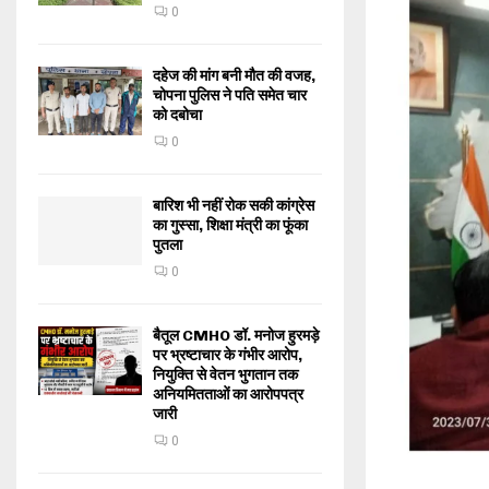
0
दहेज की मांग बनी मौत की वजह,
चोपना पुलिस ने पति समेत चार
को दबोचा
0
बारिश भी नहीं रोक सकी कांग्रेस
का गुस्सा, शिक्षा मंत्री का फूंका
पुतला
0
बैतूल CMHO डॉ. मनोज हुरमड़े
पर भ्रष्टाचार के गंभीर आरोप,
नियुक्ति से वेतन भुगतान तक
अनियमितताओं का आरोपपत्र
जारी
0