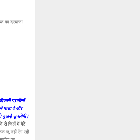
देशक का दरवाजा
वासी ग्रामीणों
 में फसा दे और
े दुखड़े सुनायेगी।
 जिलें में बैठें
जूं नहीं रेंग रही
्रामीण पर