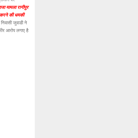
ाजा मामला रानीपुर
्ज करने की धमकी
िवासी जुवाडी ने
ंभीर आरोप लगाए है