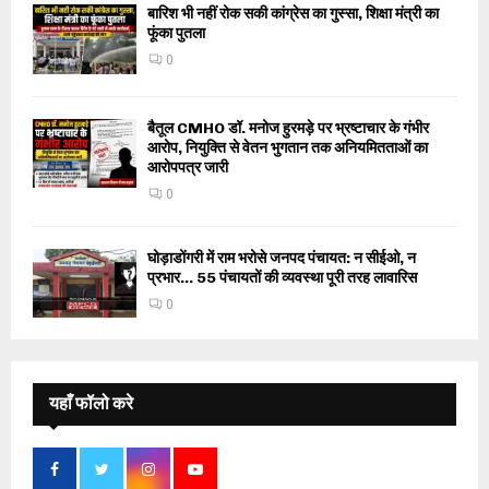
बारिश भी नहीं रोक सकी कांग्रेस का गुस्सा, शिक्षा मंत्री का
फूंका पुतला
0
बैतूल CMHO डॉ. मनोज हुरमड़े पर भ्रष्टाचार के गंभीर
आरोप, नियुक्ति से वेतन भुगतान तक अनियमितताओं का
आरोपपत्र जारी
0
घोड़ाडोंगरी में राम भरोसे जनपद पंचायत: न सीईओ, न
प्रभार… 55 पंचायतों की व्यवस्था पूरी तरह लावारिस
0
यहाँ फॉलो करे