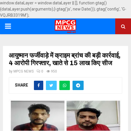
window.dataLayer = window.dataLayer || []; function gtag()
{dataLayer.push(arguments);} gtag('js', new Date()); gtag('config', 'G-
VQJRB3319M');
PRIMARY
MENU
आयुष्मान फर्जीवाड़े में क्राइम ब्रांच की बड़ी कार्रवाई,
4 आरोपी गिरफ्तार, खाते से 15 लाख किए सीज
by
MPCG NEWS
0
950
SHARE